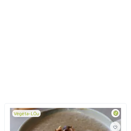
Végéta-LÖu