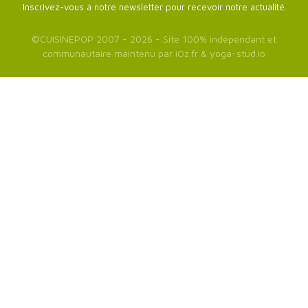
Inscrivez-vous à notre newsletter pour recevoir notre actualité.
©
CUISINEPOP
2007 - 2026 - Site 100% indépendant et
communautaire maintenu par
iOz.fr
&
yoga-stud.io