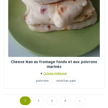
Cheese Nan au fromage fondu et aux poivrons
marinés
♥
Cuisine indienne
poivrons
recettes pain
>
1
2
3
4