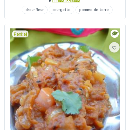
♥
Cuisine indienne
chou-fleur
courgette
pomme de terre
Pankaj