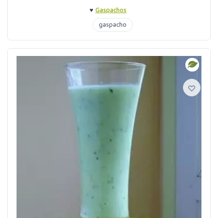
♥
Gaspachos
gaspacho