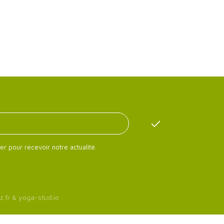
er pour recevoir notre actualité.
z.fr
&
yoga-stud.io