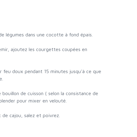
n de légumes dans une cocotte à fond épais.
émir, ajoutez les courgettes coupées en
sur feu doux pendant 15 minutes jusqu'à ce que
e.
e bouillon de cuisson ( selon la consistance de
 blender pour mixer en velouté.
x de cajou, salez et poivrez.