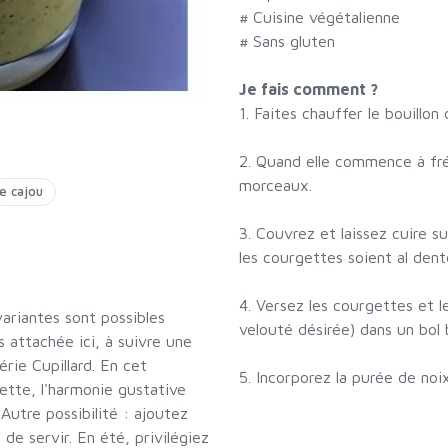
# Cuisine végétalienne
# Sans gluten
Je fais comment ?
1. Faites chauffer le bouillo
2. Quand elle commence à fr
morceaux.
e cajou
3. Couvrez et laissez cuire 
les courgettes soient al dent
4. Versez les courgettes et l
riantes sont possibles
velouté désirée) dans un bol
 attachée ici, à suivre une
rie Cupillard. En cet
5. Incorporez la purée de noi
ette, l'harmonie gustative
 Autre possibilité : ajoutez
 de servir. En été, privilégiez