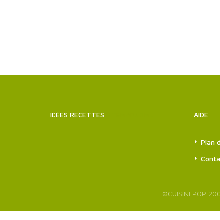
IDÉES RECETTES
SITEMAPS.XML
AIDE
Plan d
Conta
©
CUISINEPOP
200