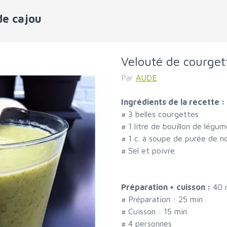
de cajou
Velouté de courgett
Par
AUDE
Ingrédients de la recette :
#
3 belles courgettes
#
1 litre de bouillon de légu
#
1 c. à soupe de purée de n
#
Sel et poivre
Préparation + cuisson :
40 
# Préparation :
25
min
# Cuisson :
15
min
#
4 personnes