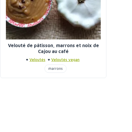
Velouté de pâtisson, marrons et noix de
Cajou au café
♥
Veloutés
♥
Veloutés vegan
marrons