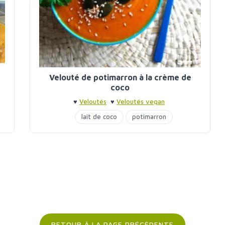
Velouté de potimarron à la crème de
coco
♥
Veloutés
♥
Veloutés vegan
lait de coco
potimarron
RETOUR À LA PAGE PRÉCÉDENTE