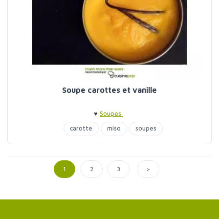
Soupe carottes et vanille
♥
Soupes
carotte
miso
soupes
>
1
2
3