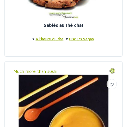
Sablés au thé chaï
♥
À l'heure du thé
♥
Biscuits vegan
Much more than sushi