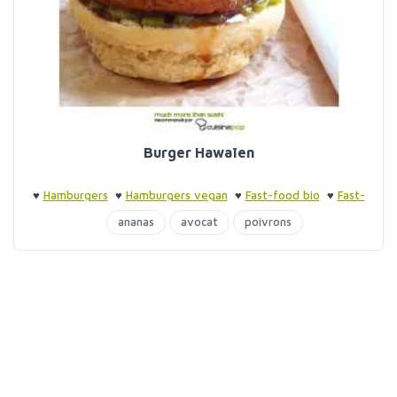
Burger Hawaïen
♥
Hamburgers
♥
Hamburgers vegan
♥
Fast-food bio
♥
Fast-
food bio
ananas
avocat
poivrons