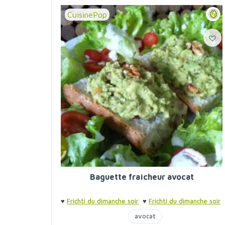
CuisinePop
Baguette fraîcheur avocat
♥
Frichti du dimanche soir
♥
Frichti du dimanche soir
avocat