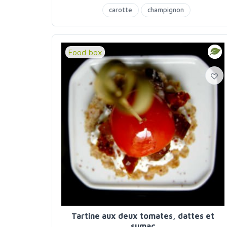
carotte
champignon
pomme de terre
Food box
Tartine aux deux tomates, dattes et
sumac