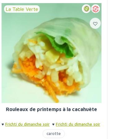
La Table Verte
Rouleaux de printemps à la cacahuète
♥
Frichti du dimanche soir
♥
Frichti du dimanche soir
carotte