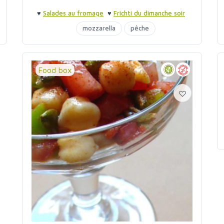
♥
Salades au fromage
♥
Frichti du dimanche soir
mozzarella
pêche
Food box