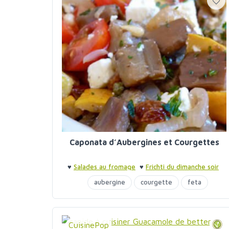
Caponata d’Aubergines et Courgettes
♥
Salades au fromage
♥
Frichti du dimanche soir
aubergine
courgette
feta
CuisinePop