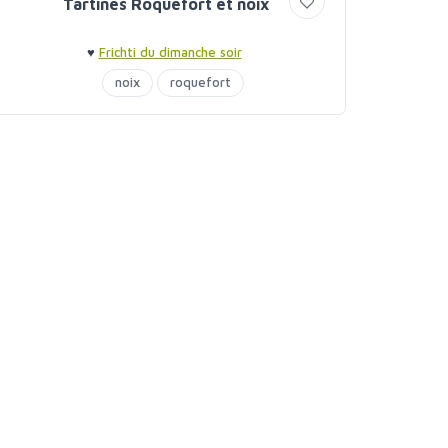
Tartines Roquefort et noix
♥
Frichti du dimanche soir
noix
roquefort