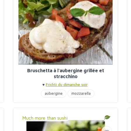
Bruschetta à l'aubergine grillée et
stracchino
♥
Frichti du dimanche soir
aubergine
mozzarella
Much more than sushi