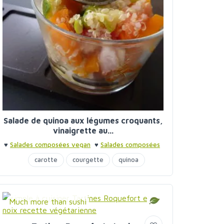
Salade de quinoa aux légumes croquants,
vinaigrette au...
♥
Salades composées vegan
♥
Salades composées
♥
Frichti du dimanche soir
carotte
courgette
quinoa
Much more than sushi