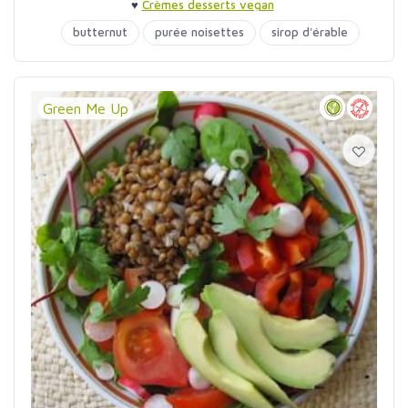
♥
Crèmes desserts vegan
butternut
purée noisettes
sirop d'érable
Green Me Up