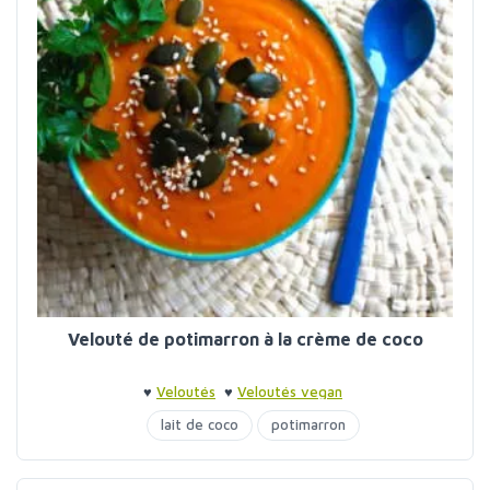
Velouté de potimarron à la crème de coco
♥
Veloutés
♥
Veloutés vegan
lait de coco
potimarron