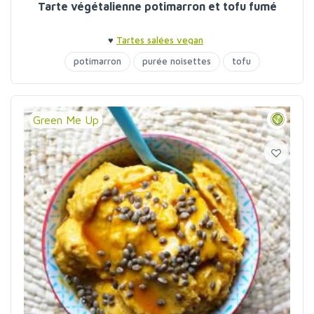
Tarte végétalienne potimarron et tofu fumé
♥
Tartes salées vegan
potimarron
purée noisettes
tofu
Green Me Up