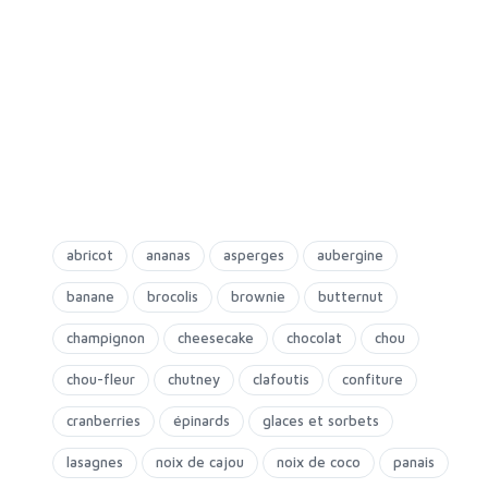
abricot
ananas
asperges
aubergine
banane
brocolis
brownie
butternut
champignon
cheesecake
chocolat
chou
chou-fleur
chutney
clafoutis
confiture
cranberries
épinards
glaces et sorbets
lasagnes
noix de cajou
noix de coco
panais