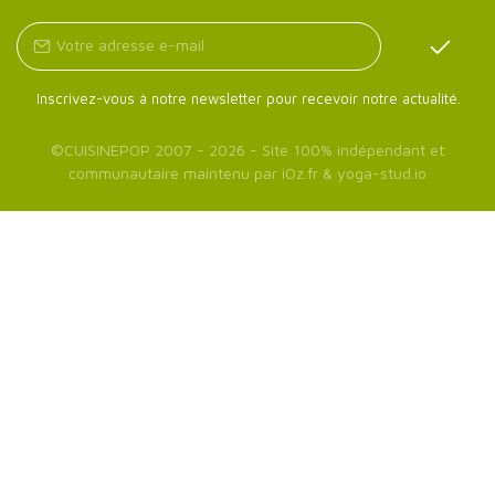
Inscrivez-vous à notre newsletter pour recevoir notre actualité.
©
CUISINEPOP
2007 - 2026 - Site 100% indépendant et
communautaire maintenu par
iOz.fr
&
yoga-stud.io