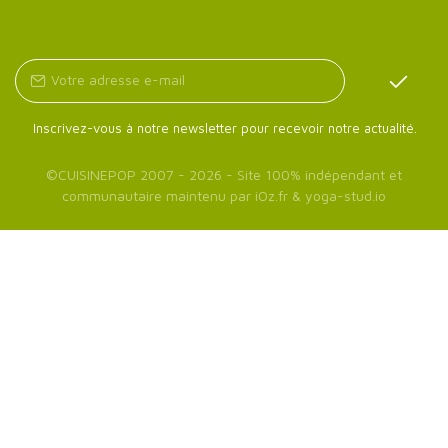
Inscrivez-vous à notre newsletter pour recevoir notre actualité.
©
CUISINEPOP
2007 - 2026 - Site 100% indépendant et
communautaire maintenu par
iOz.fr
&
yoga-stud.io