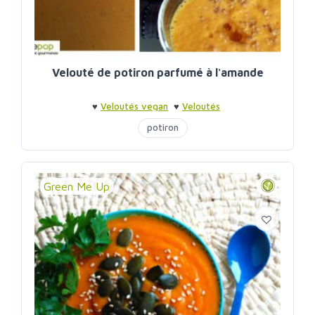
Velouté de potiron parfumé à l'amande
♥
Veloutés vegan
♥
Veloutés
potiron
Green Me Up