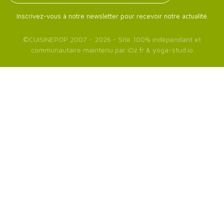
Inscrivez-vous à notre newsletter pour recevoir notre actualité.
©
CUISINEPOP
2007 - 2026 - Site 100% indépendant et
communautaire maintenu par
iOz.fr
&
yoga-stud.io