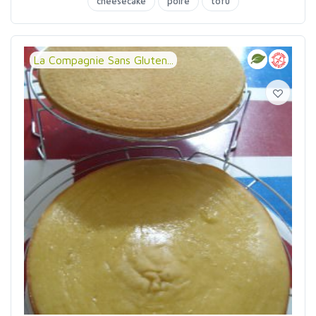
cheesecake
poire
tofu
La Compagnie Sans Gluten...