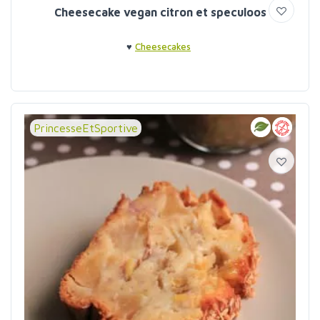
Cheesecake vegan citron et speculoos
♥
Cheesecakes
PrincesseEtSportive