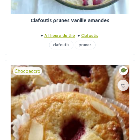
Clafoutis prunes vanille amandes
♥
A l'heure du thé
♥
Clafoutis
clafoutis
prunes
Chocoaccro