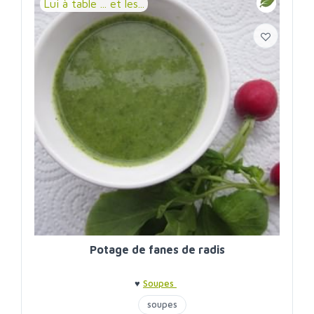
Lui à table ... et les...
Potage de fanes de radis
♥
Soupes
soupes