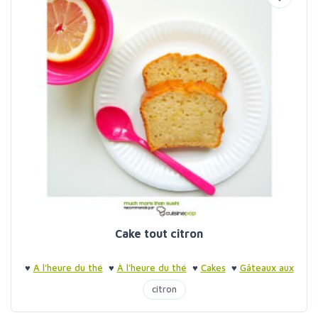
Cake tout citron
♥
A l'heure du thé
♥
À l'heure du thé
♥
Cakes
♥
Gâteaux aux
fruits
citron