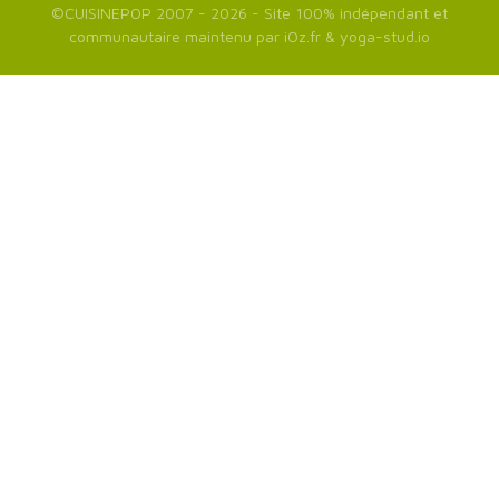
©
CUISINEPOP
2007 - 2026 - Site 100% indépendant et
communautaire maintenu par
iOz.fr
&
yoga-stud.io