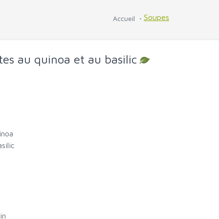
Soupes
Accueil
es au quinoa et au basilic
inoa
silic
in