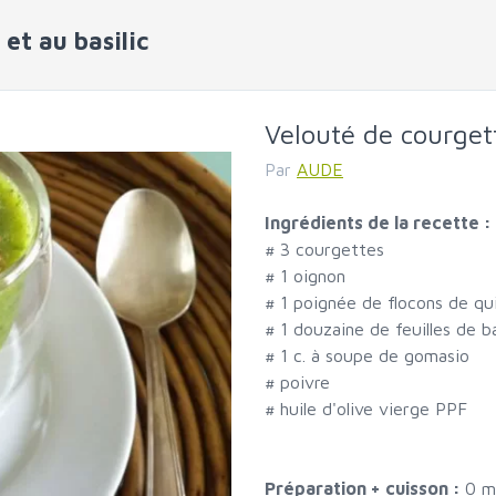
et au basilic
Velouté de courgett
Par
AUDE
Ingrédients de la recette :
#
3 courgettes
#
1 oignon
#
1 poignée de flocons de qu
#
1 douzaine de feuilles de ba
#
1 c. à soupe de gomasio
#
poivre
#
huile d'olive vierge PPF
Préparation + cuisson :
0 m