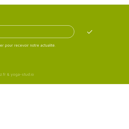
er pour recevoir notre actualité.
z.fr
&
yoga-stud.io