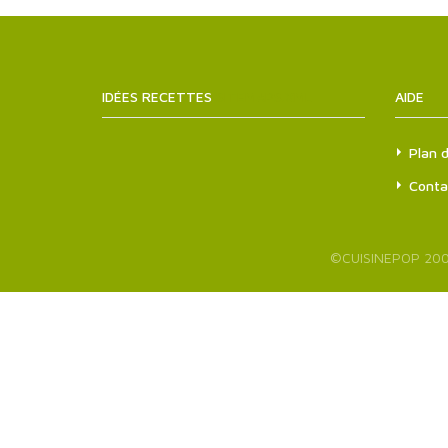
IDÉES RECETTES
SITEMAPS.XML
AIDE
Plan d
Conta
©
CUISINEPOP
200