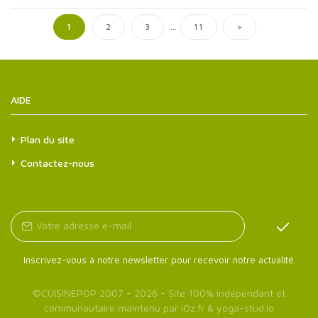
...
>
1
2
3
11
AIDE
Plan du site
Contactez-nous
Inscrivez-vous à notre newsletter pour recevoir notre actualité.
©
CUISINEPOP
2007 - 2026 - Site 100% indépendant et
communautaire maintenu par
iOz.fr
&
yoga-stud.io