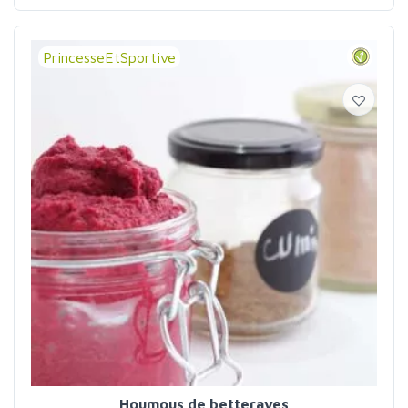
PrincesseEtSportive
Houmous de betteraves