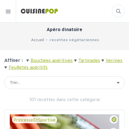
Apéro dînatoire
Accueil
recettes végétariennes
Affiner :
♥
Bouchées apéritives
♥
Tartinades
♥
Verrines
♥
Feuilletés apéritifs
101 recettes dans cette catégorie
PrincesseEtSportive