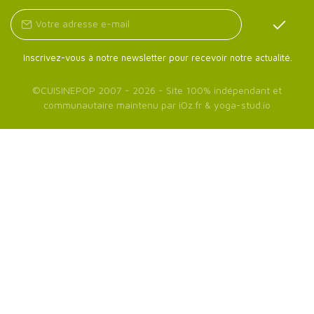
Inscrivez-vous à notre newsletter pour recevoir notre actualité.
©
CUISINEPOP
2007 - 2026 - Site 100% indépendant et
communautaire maintenu par
iOz.fr
&
yoga-stud.io