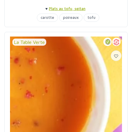
♥
Plats au tofu, seitan
carotte
poireaux
tofu
La Table Verte