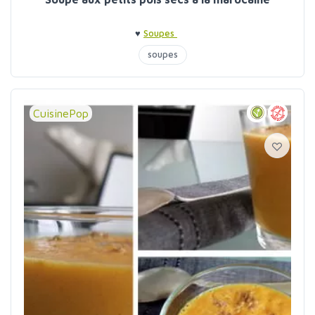
♥
Soupes
soupes
CuisinePop