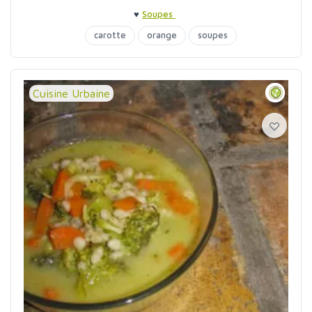
♥
Soupes
carotte
orange
soupes
Cuisine Urbaine