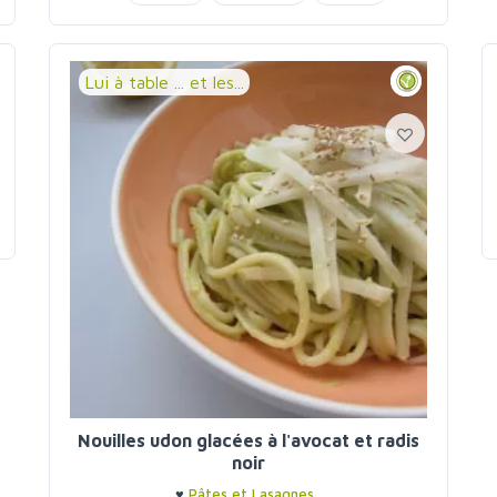
lentilles
poireaux
Lui à table ... et les...
Nouilles udon glacées à l'avocat et radis
noir
♥
Pâtes et Lasagnes