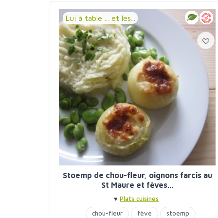
Lui à table ... et les...
Stoemp de chou-fleur, oignons farcis au
St Maure et fèves...
♥
Plats cuisinés
chou-fleur
fève
stoemp