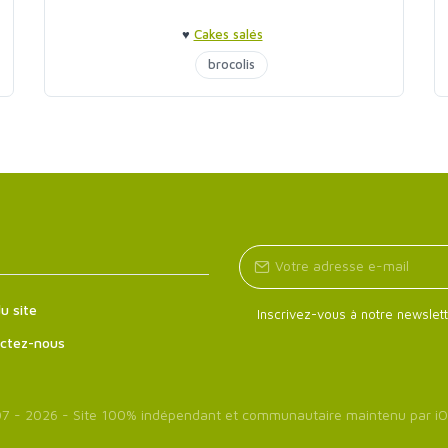
♥
Cakes salés
brocolis
u site
Inscrivez-vous à notre newslett
ctez-nous
7 - 2026 - Site 100% indépendant et communautaire maintenu par
iO