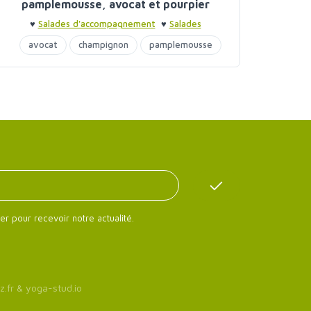
pamplemousse, avocat et pourpier
♥
Salades d'accompagnement
♥
Salades
d'accompagnement
avocat
champignon
pamplemousse
er pour recevoir notre actualité.
z.fr
&
yoga-stud.io