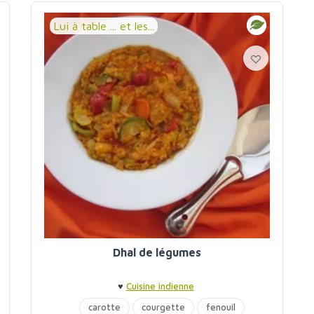
Lui à table ... et les...
Dhal de légumes
♥
Cuisine indienne
carotte
courgette
fenouil