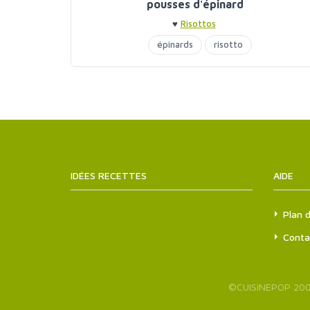
pousses d'épinard
♥
Risottos
épinards
risotto
IDÉES RECETTES
SITEMAPS.XML
AIDE
Plan d
Conta
©
CUISINEPOP
200