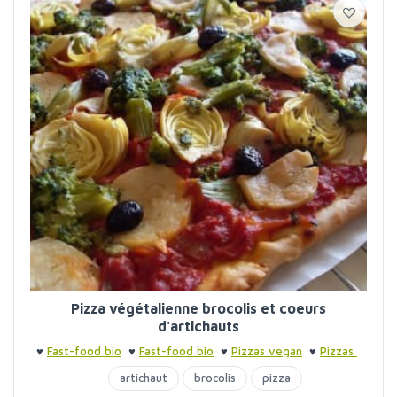
Pizza végétalienne brocolis et coeurs
d'artichauts
♥
Fast-food bio
♥
Fast-food bio
♥
Pizzas vegan
♥
Pizzas
artichaut
brocolis
pizza