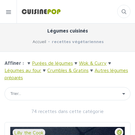
Légumes cuisinés
Accueil
recettes végétariennes
Affiner :
♥
Purées de légumes
♥
Wok & Curry
♥
Légumes au four
♥
Crumbles & Gratins
♥
Autres légumes
préparés
74 recettes dans cette catégorie
Lilly the Cook