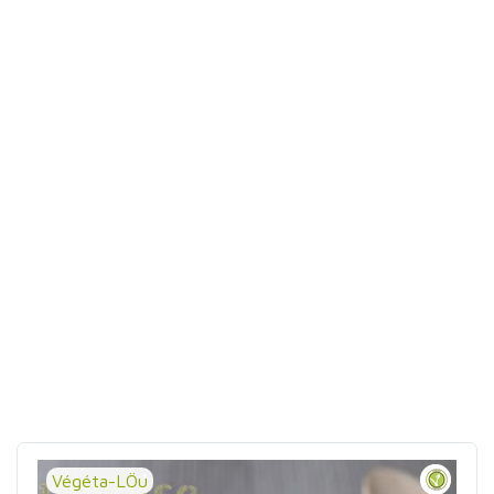
Végéta-LÖu