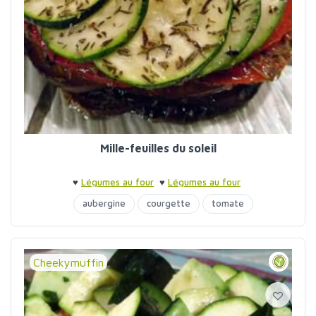
Mille-feuilles du soleil
♥
Légumes au four
♥
Légumes au four
aubergine
courgette
tomate
Cheekymuffin