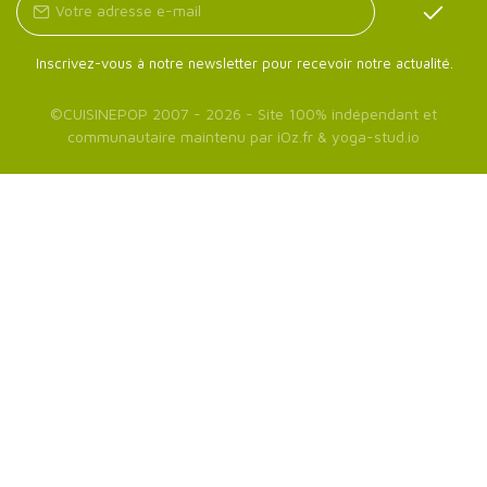
Inscrivez-vous à notre newsletter pour recevoir notre actualité.
©
CUISINEPOP
2007 - 2026 - Site 100% indépendant et
communautaire maintenu par
iOz.fr
&
yoga-stud.io