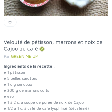
Velouté de pâtisson, marrons et noix de
Cajou au café
Par
GREEN ME UP
Ingrédients de la recette :
#
1 pâtisson
#
5 belles carottes
#
1 oignon doux
#
300 g de marrons cuits
#
eau
#
1 à 2 c. à soupe de purée de noix de Cajou
#
1/2 à 1 c. à café de café lyophilisé (décaféiné)