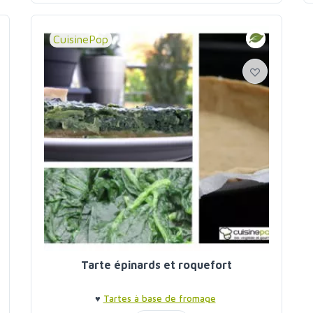
CuisinePop
Tarte épinards et roquefort
♥
Tartes à base de fromage