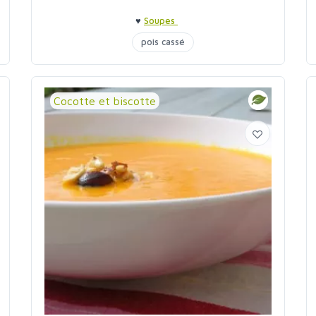
♥
Soupes
pois cassé
Cocotte et biscotte