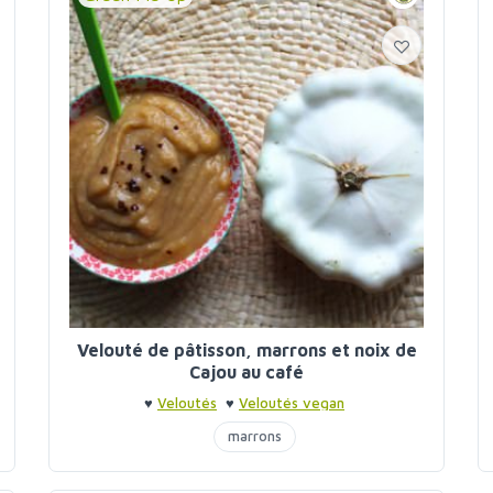
Velouté de pâtisson, marrons et noix de
Cajou au café
♥
Veloutés
♥
Veloutés vegan
marrons