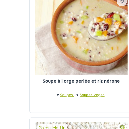
Soupe à l'orge perlée et riz nérone
♥
Soupes
♥
Soupes vegan
Green Me Up