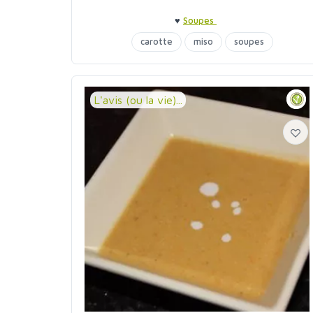
♥
Soupes
carotte
miso
soupes
L'avis (ou la vie)...