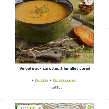
Velouté aux carottes & lentilles corail
♥
Veloutés
♥
Veloutés vegan
lentilles
Green Me Up