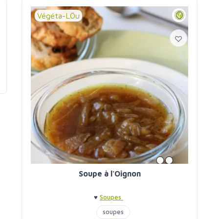
Végéta-LÖu
Soupe à l'Oignon
♥
Soupes
soupes