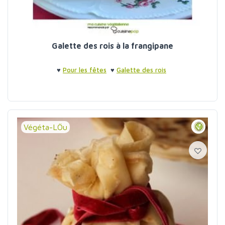
Galette des rois à la frangipane
♥
Pour les fêtes
♥
Galette des rois
Végéta-LÖu