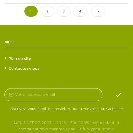
>
1
2
3
4
AIDE
Plan du site
Contactez-nous
Inscrivez-vous à notre newsletter pour recevoir notre actualité.
©
CUISINEPOP
2007 - 2026 - Site 100% indépendant et
communautaire maintenu par
iOz.fr
&
yoga-stud.io