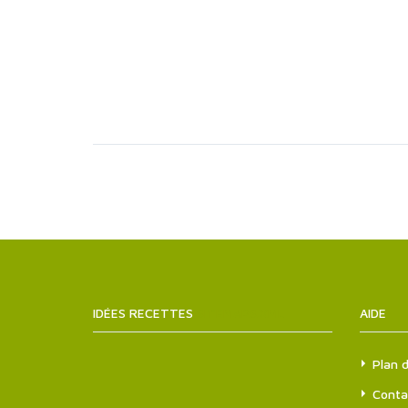
IDÉES RECETTES
SITEMAPS.XML
AIDE
Plan d
Conta