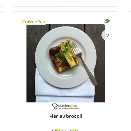
CuisinePop
Flan au brocoli
♥
Plats cuisinés