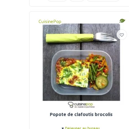
CuisinePop
Popote de clafoutis brocolis
♥
Déjeuner au bureau