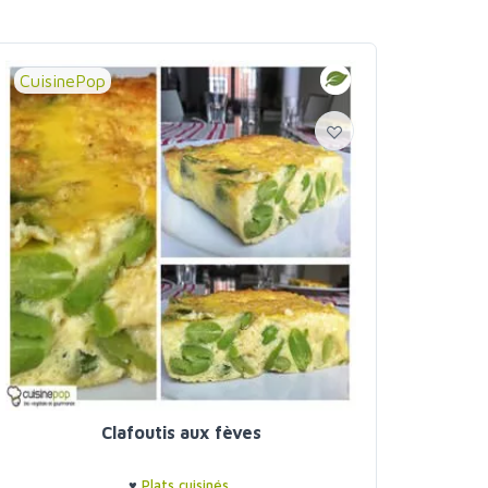
CuisinePop
Clafoutis aux fèves
♥
Plats cuisinés