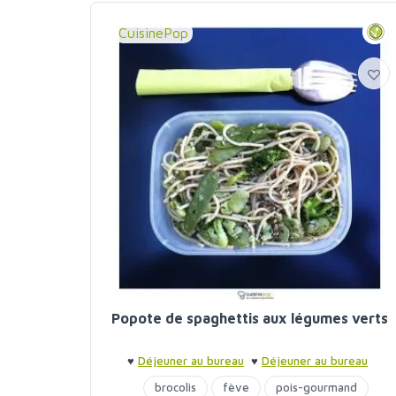
CuisinePop
Popote de spaghettis aux légumes verts
♥
Déjeuner au bureau
♥
Déjeuner au bureau
brocolis
fève
pois-gourmand