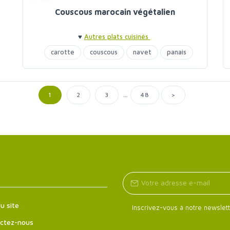
Couscous marocain végétalien
♥
Autres plats cuisinés
carotte
couscous
navet
panais
...
>
1
2
3
48
u site
Inscrivez-vous à notre newslett
ctez-nous