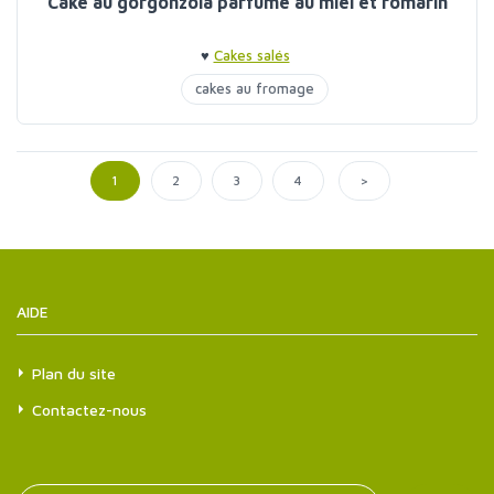
Cake au gorgonzola parfumé au miel et romarin
♥
Cakes salés
cakes au fromage
>
1
2
3
4
AIDE
Plan du site
Contactez-nous