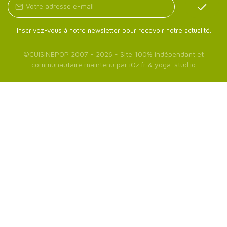
Inscrivez-vous à notre newsletter pour recevoir notre actualité.
©
CUISINEPOP
2007 - 2026 - Site 100% indépendant et
communautaire maintenu par
iOz.fr
&
yoga-stud.io