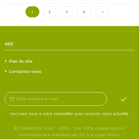
>
1
2
3
4
AIDE
Plan du site
Contactez-nous
Inscrivez-vous à notre newsletter pour recevoir notre actualité.
©
CUISINEPOP
2007 - 2026 - Site 100% indépendant et
communautaire maintenu par
iOz.fr
&
yoga-stud.io