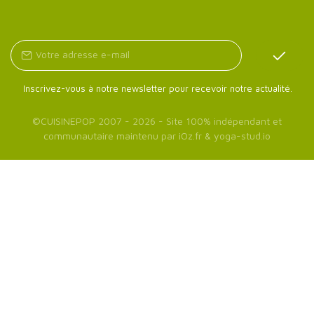
Inscrivez-vous à notre newsletter pour recevoir notre actualité.
©
CUISINEPOP
2007 - 2026 - Site 100% indépendant et
communautaire maintenu par
iOz.fr
&
yoga-stud.io