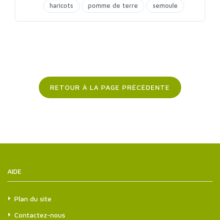
Barbecue entre amis
♥
Barbecue entre amis
haricots
pomme de terre
semoule
RETOUR À LA PAGE PRÉCÉDENTE
AIDE
Plan du site
Contactez-nous