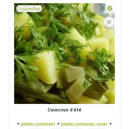
CuisinePop
Couscous d'été
♥
Salades composées
♥
Salades composées vegan
♥