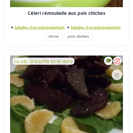
Céleri rémoulade aux pois chiches
♥
Salades d'accompagnement
♥
Salades d'accompagnement
♥
Barbecue entre amis
♥
Barbecue entre amis
citron
pois chiches
La vie, la bouffe et le reste