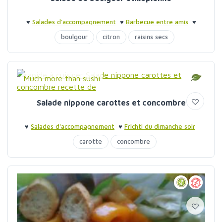
♥
Salades d'accompagnement
♥
Barbecue entre amis
♥
Barbecue entre amis
boulgour
citron
raisins secs
Much more than sushi
Salade nippone carottes et concombre
♥
Salades d'accompagnement
♥
Frichti du dimanche soir
carotte
concombre