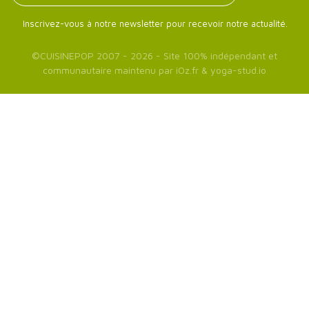
Inscrivez-vous à notre newsletter pour recevoir notre actualité.
©
CUISINEPOP
2007 - 2026 - Site 100% indépendant et
communautaire maintenu par
iOz.fr
&
yoga-stud.io