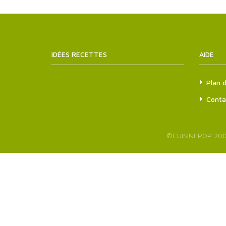
IDÉES RECETTES
SITEMAPS.XML
AIDE
Plan d
Conta
©
CUISINEPOP
200