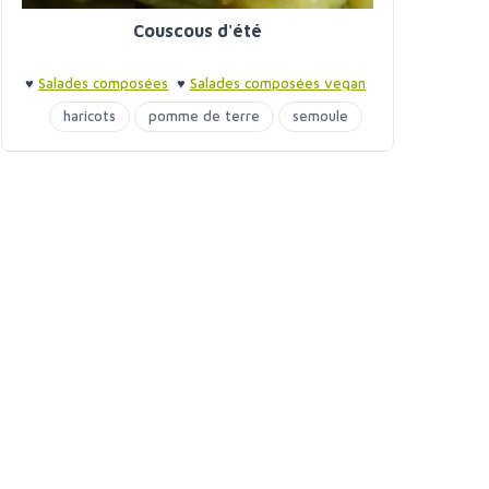
Couscous d'été
♥
Salades composées
♥
Salades composées vegan
♥
Barbecue entre amis
♥
Barbecue entre amis
haricots
pomme de terre
semoule