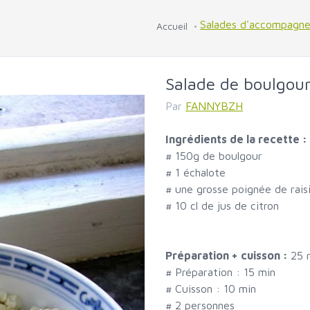
Salades d'accompagn
Accueil
Salade de boulgour
Par
FANNYBZH
Ingrédients de la recette :
#
150g de boulgour
#
1 échalote
#
une grosse poignée de raisi
#
10 cl de jus de citron
Préparation + cuisson :
25 
# Préparation :
15
min
# Cuisson :
10
min
#
2 personnes