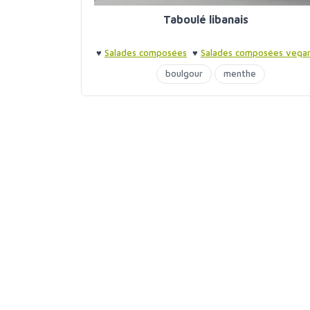
Taboulé libanais
♥
Salades composées
♥
Salades composées vega
♥
Barbecue entre amis
♥
Barbecue entre amis
boulgour
menthe