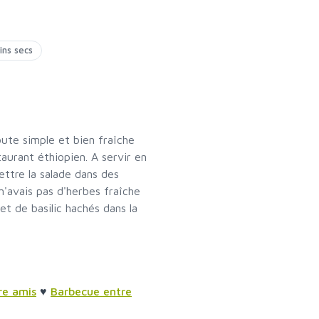
sins secs
ute simple et bien fraîche
aurant éthiopien. A servir en
tre la salade dans des
 n'avais pas d'herbes fraîche
et de basilic hachés dans la
re amis
♥
Barbecue entre