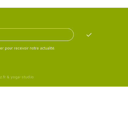
er pour recevoir notre actualité.
z.fr
&
yoga-stud.io