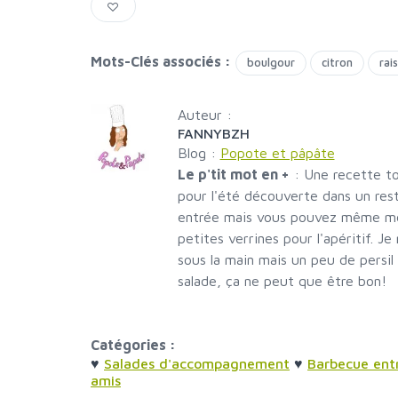
Mots-Clés associés :
boulgour
citron
rai
Auteur :
FANNYBZH
Blog :
Popote et pâpâte
Le p'tit mot en +
:
Une recette to
pour l'été découverte dans un rest
entrée mais vous pouvez même met
petites verrines pour l'apéritif. Je
sous la main mais un peu de persil 
salade, ça ne peut que être bon!
Catégories :
♥
Salades d'accompagnement
♥
Barbecue ent
amis