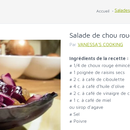
Salade
Accueil
Salade de chou ro
Par
VANESSA'S COOKING
Ingrédients de la recette :
#
1/4 de choux rouge émincé
#
1 poignée de raisins secs
#
2 c. à café de ciboulette
#
4 c. à café d'huile d'olive
#
2 c. à café de vinaigre de c
#
1 c. à café de miel
ou sirop d'agave
#
Sel
#
Poivre