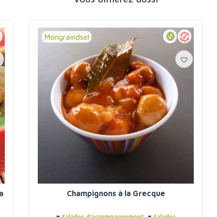
Mongraindsel
a
Champignons à la Grecque
♥
Salades d'accompagnement
♥
Salades