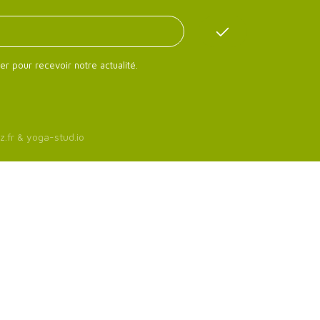
er pour recevoir notre actualité.
z.fr
&
yoga-stud.io