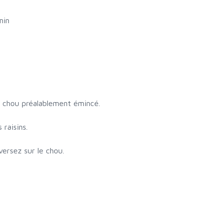
min
le chou préalablement émincé.
 raisins.
versez sur le chou.