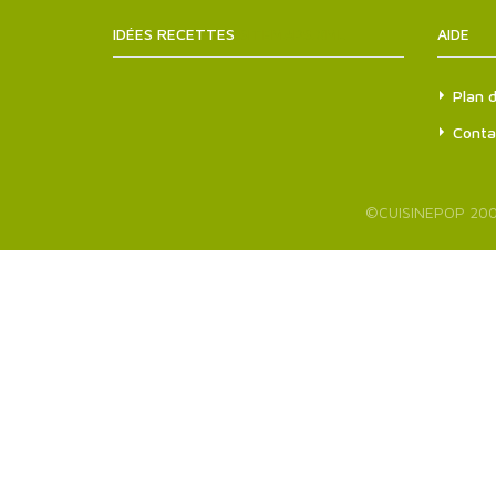
IDÉES RECETTES
SITEMAPS.XML
AIDE
Plan d
Conta
©
CUISINEPOP
200