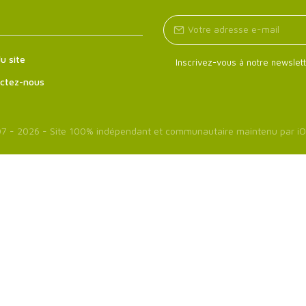
u site
Inscrivez-vous à notre newslett
ctez-nous
7 - 2026 - Site 100% indépendant et communautaire maintenu par
iO