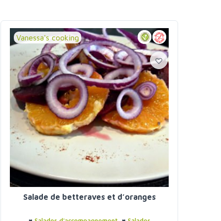
Vanessa's cooking
Salade de betteraves et d’oranges
♥
Salades d'accompagnement
♥
Salades