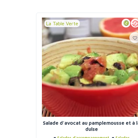
La Table Verte
Salade d’avocat au pamplemousse et à l
dulse
♥
Salades d'accompagnement
♥
Salades