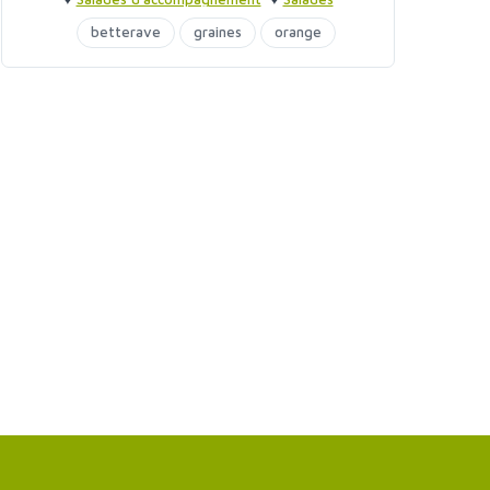
d'accompagnement
betterave
graines
orange