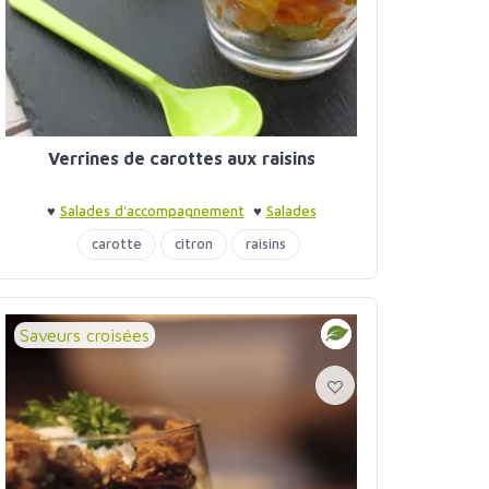
Verrines de carottes aux raisins
♥
Salades d'accompagnement
♥
Salades
d'accompagnement
♥
Verrines
carotte
citron
raisins
Saveurs croisées