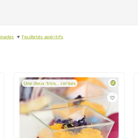
inades
♥
Feuilletés apéritifs
Une deux trois... cerises