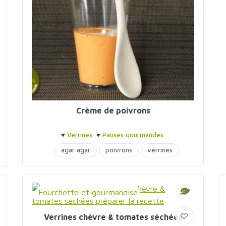
Crème de poivrons
♥
Verrines
♥
Pauses gourmandes
agar agar
poivrons
verrines
Fourchette et gourmandise
Verrines chèvre & tomates séchées