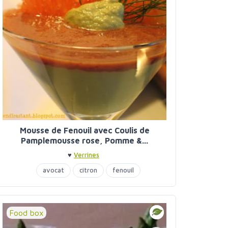
Mousse de Fenouil avec Coulis de
Pamplemousse rose, Pomme &...
♥
Verrines
avocat
citron
fenouil
pamplemousse
pommes
verrines
Food box