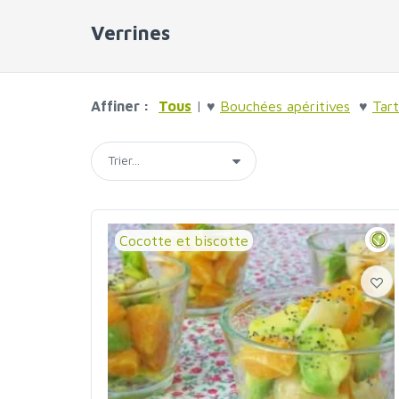
Verrines
Affiner :
Tous
| ♥
Bouchées apéritives
♥
Tart
Cocotte et biscotte