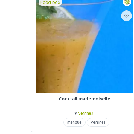
Food box
Cocktail mademoiselle
♥
Verrines
mangue
verrines