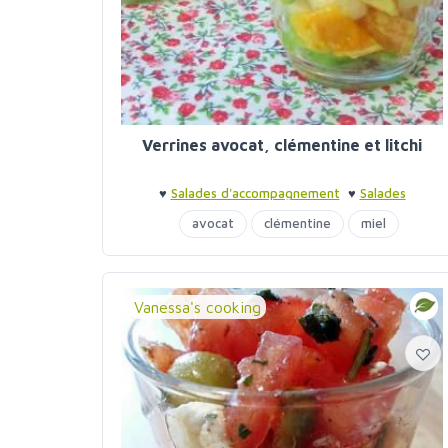
Verrines avocat, clémentine et litchi
♥
Salades d'accompagnement
♥
Salades
d'accompagnement
♥
Verrines
avocat
clémentine
miel
Vanessa's cooking