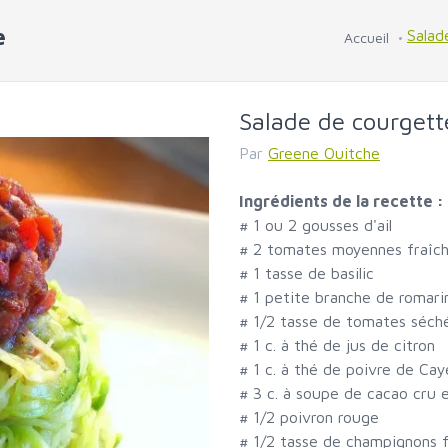
e
Salad
Accueil
Salade de courgett
Par
Greene Ouitche
Ingrédients de la recette :
#
1 ou 2 gousses d'ail
#
2 tomates moyennes fraîch
#
1 tasse de basilic
#
1 petite branche de romarin
#
1/2 tasse de tomates séch
#
1 c. à thé de jus de citron
#
1 c. à thé de poivre de Ca
#
3 c. à soupe de cacao cru 
#
1/2 poivron rouge
#
1/2 tasse de champignons f