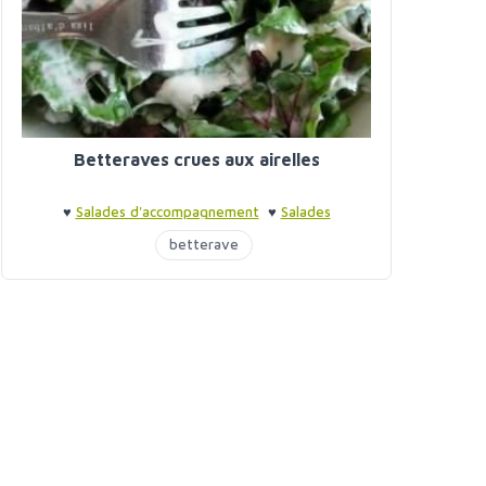
Betteraves crues aux airelles
♥
Salades d'accompagnement
♥
Salades
d'accompagnement
betterave