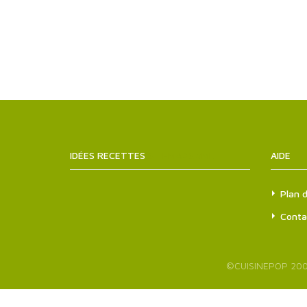
IDÉES RECETTES
SITEMAPS.XML
AIDE
Plan d
Conta
©
CUISINEPOP
200