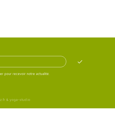
er pour recevoir notre actualité.
z.fr
&
yoga-stud.io