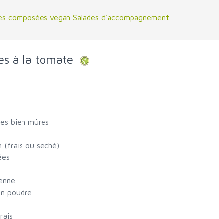
es composées vegan
Salades d'accompagnement
es à la tomate
es bien mûres
 (frais ou seché)
ées
yenne
en poudre
rais