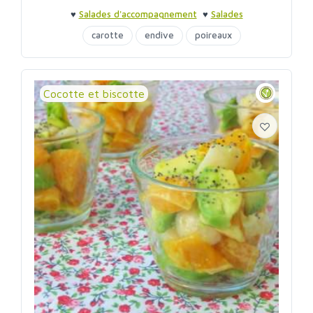
♥
Salades d'accompagnement
♥
Salades
d'accompagnement
carotte
endive
poireaux
Cocotte et biscotte