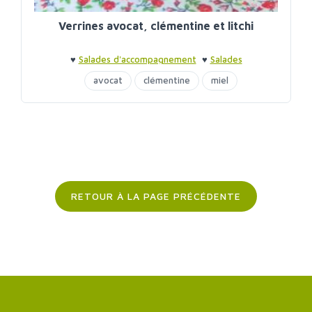
Verrines avocat, clémentine et litchi
♥
Salades d'accompagnement
♥
Salades
d'accompagnement
♥
Verrines
avocat
clémentine
miel
RETOUR À LA PAGE PRÉCÉDENTE