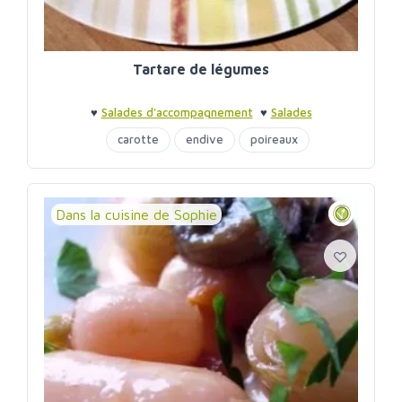
Tartare de légumes
♥
Salades d'accompagnement
♥
Salades
d'accompagnement
carotte
endive
poireaux
Dans la cuisine de Sophie