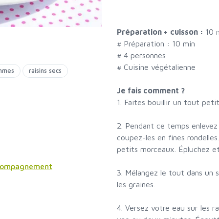
Préparation + cuisson :
10 
# Préparation :
10
min
#
4 personnes
# Cuisine végétalienne
mmes
raisins secs
Je fais comment ?
1. Faites bouillir un tout peti
2. Pendant ce temps enlevez l
coupez-les en fines rondelle
petits morceaux. Épluchez e
ccompagnement
3. Mélangez le tout dans un s
les graines.
4. Versez votre eau sur les ra