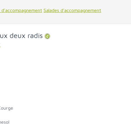
s d'accompagnement
Salades d'accompagnement
ux deux radis
E
Courge
nesol