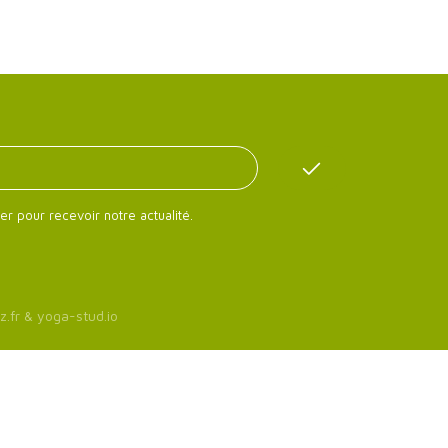
er pour recevoir notre actualité.
z.fr
&
yoga-stud.io