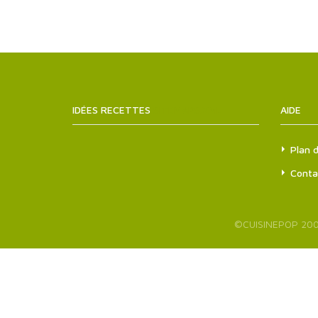
IDÉES RECETTES
SITEMAPS.XML
AIDE
Plan d
Conta
©
CUISINEPOP
200