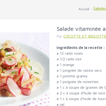
s
Salade
Accueil
Salade vitaminée a
Par
COCOTTE ET BISCOTT
Ingrédients de la recette :
#
12 radis roses
#
1/2 radis noir
#
1 orange
#
1 poignée de raisins secs
#
1 pomme granny
#
1 poignée de noisettes
#
1 c à soupe de graines de 
#
2 c à soupe d’huile de noix
#
1 c à soupe d'huile de tour
#
sel