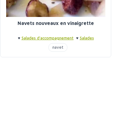
Navets nouveaux en vinaigrette
♥
Salades d'accompagnement
♥
Salades
d'accompagnement
navet