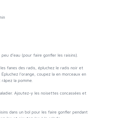
min
t peu d’eau (pour faire gonfler les raisins).
es fanes des radis, épluchez le radis noir et
s. Épluchez l’orange, coupez la en morceaux en
t râpez la pomme.
aladier. Ajoutez-y les noisettes concassées et
isins dans un bol pour les faire gonfler pendant