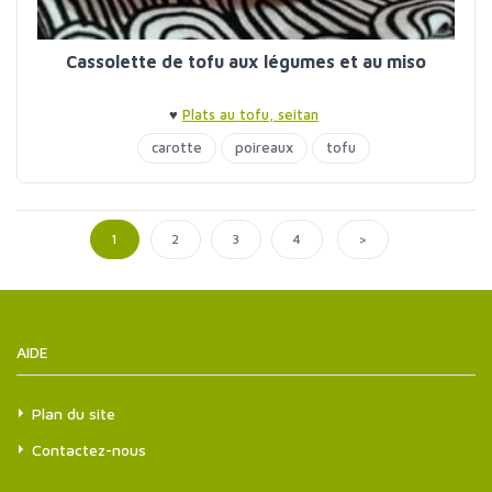
Cassolette de tofu aux légumes et au miso
♥
Plats au tofu, seitan
carotte
poireaux
tofu
>
1
2
3
4
AIDE
Plan du site
Contactez-nous