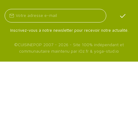
Inscrivez-vous à notre newsletter pour recevoir notre actualité.
©
CUISINEPOP
2007 - 2026 - Site 100% indépendant et
communautaire maintenu par
iOz.fr
&
yoga-stud.io