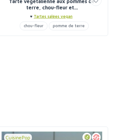
Tarte végétalienne aux pommes de
terre, chou-fleur et...
♥
Tartes salées vegan
chou-fleur
pomme de terre
CuisinePop