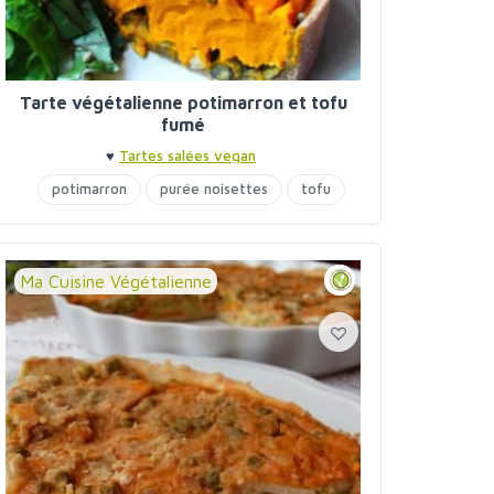
Tarte végétalienne potimarron et tofu
fumé
♥
Tartes salées vegan
potimarron
purée noisettes
tofu
Ma Cuisine Végétalienne