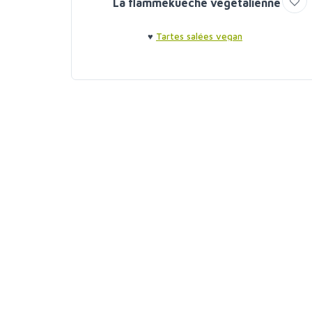
La flammekueche végétalienne
♥
Tartes salées vegan