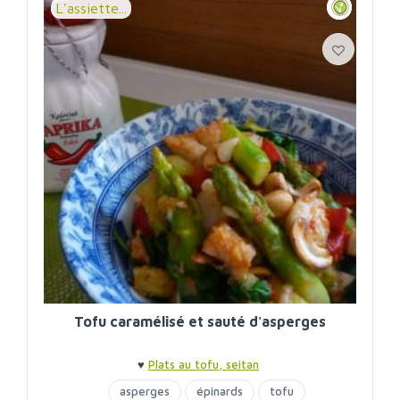
L'assiette...
Tofu caramélisé et sauté d'asperges
♥
Plats au tofu, seitan
asperges
épinards
tofu