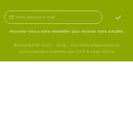
Inscrivez-vous à notre newsletter pour recevoir notre actualité.
©
CUISINEPOP
2007 - 2026 - Site 100% indépendant et
communautaire maintenu par
iOz.fr
&
yoga-stud.io