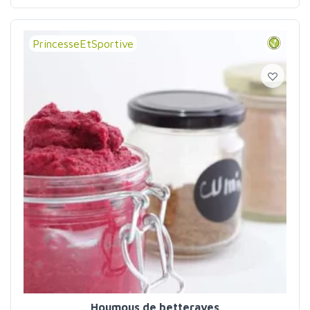
PrincesseEtSportive
Houmous de betteraves