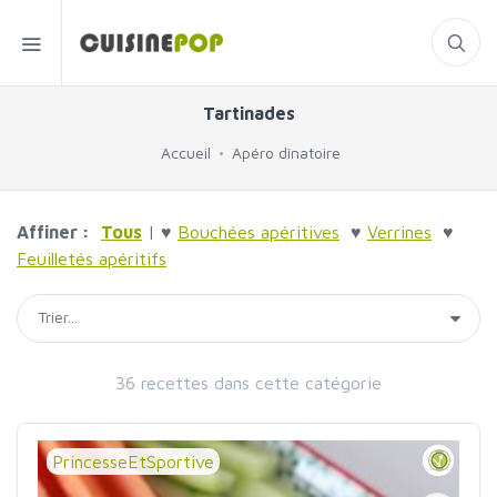
Tartinades
Accueil
Apéro dînatoire
Affiner :
Tous
| ♥
Bouchées apéritives
♥
Verrines
♥
Feuilletés apéritifs
36 recettes dans cette catégorie
PrincesseEtSportive