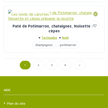
Les ronds de carottes
Paté de Potimarron, chataignes, Noisette et
cèpes
♥
Tartinades
♥
Noël
champignon
potimarron
>
1
2
3
4
AIDE
Plan du site