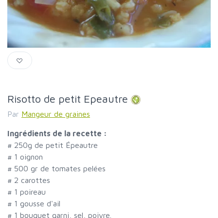
Risotto de petit Epeautre
Par
Mangeur de graines
Ingrédients de la recette :
#
250g de petit Épeautre
#
1 oignon
#
500 gr de tomates pelées
#
2 carottes
#
1 poireau
#
1 gousse d'ail
#
1 bouquet garni, sel, poivre.