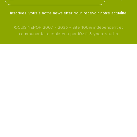
Inscrivez-vous à notre newsletter pour recevoir notre actualité.
©
CUISINEPOP
2007 - 2026 - Site 100% indépendant et
communautaire maintenu par
iOz.fr
&
yoga-stud.io