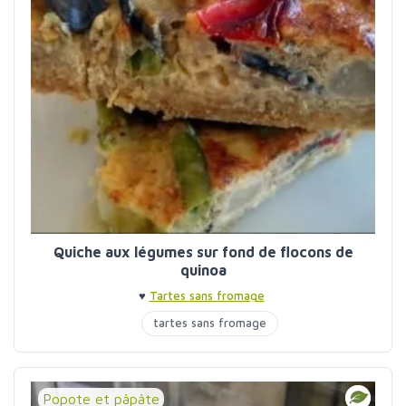
Quiche aux légumes sur fond de flocons de
quinoa
♥
Tartes sans fromage
tartes sans fromage
Popote et pâpâte