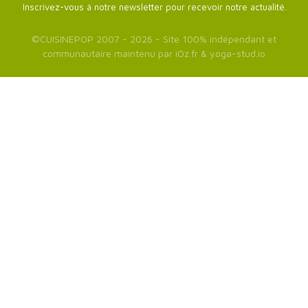
Inscrivez-vous à notre newsletter pour recevoir notre actualité.
©
CUISINEPOP
2007 - 2026 - Site 100% indépendant et
communautaire maintenu par
iOz.fr
&
yoga-stud.io