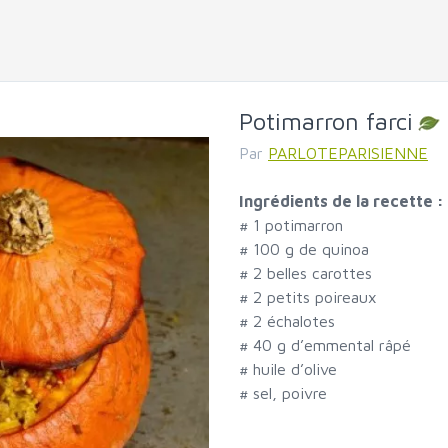
Potimarron farci
Par
PARLOTEPARISIENNE
Ingrédients de la recette :
#
1 potimarron
#
100 g de quinoa
#
2 belles carottes
#
2 petits poireaux
#
2 échalotes
#
40 g d’emmental râpé
#
huile d’olive
#
sel, poivre