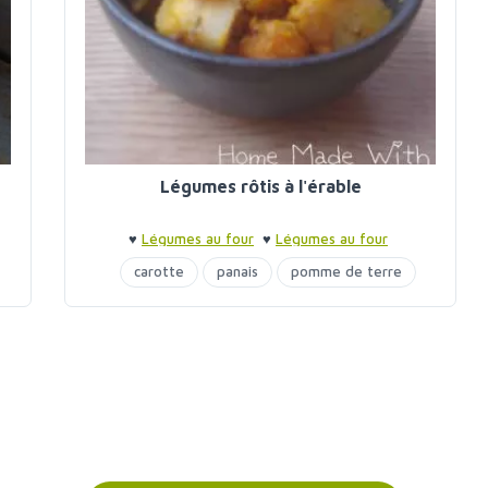
Légumes rôtis à l'érable
♥
Légumes au four
♥
Légumes au four
carotte
panais
pomme de terre
potiron
sirop d'érable