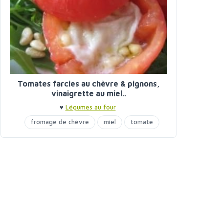
Tomates farcies au chèvre & pignons,
vinaigrette au miel..
♥
Légumes au four
fromage de chèvre
miel
tomate