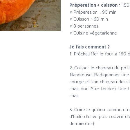
Préparation + cuisson :
150
# Préparation :
90
min
# Cuisson :
60
min
#
8 personnes
# Cuisine végétarienne
Je fais comment ?
1. Préchauffer le four à 160 
2. Couper le chapeau du potim
filandreuse. Badigeonner une 
courge et son chapeau dessus
chair doit être tendre). Une 
chair
3. Cuire le quinoa comme un r
d’huile d’olive puis couvrir 
de minutes).