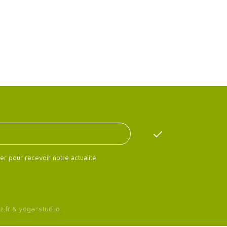
er pour recevoir notre actualité.
z.fr
&
yoga-stud.io