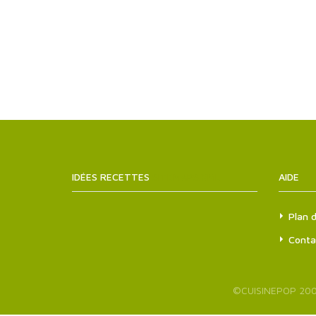
IDÉES RECETTES
SITEMAPS.XML
AIDE
Plan d
Conta
©
CUISINEPOP
200