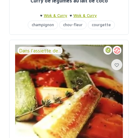
Curry de légumes au lait de coco
♥
Wok & Curry
♥
Wok & Curry
champignon
chou-fleur
courgette
haricots
lait de coco
Dans l'assiette de...