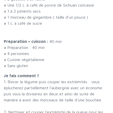
#
Une 1/2 c. à café de poivre de Sichuan concassé
#
1 à 2 piments secs
#
1 morceau de gingembre ( taille d'un pouce )
#
1 c. à café de sucre
Préparation + cuisson :
40 min
# Préparation :
40
min
#
4 personnes
# Cuisine végétalienne
# Sans gluten
Je fais comment ?
1. Rincer le légume puis couper les extrémités : vous
éplucherez partiellement l'aubergine avec un économe
puis vous la diviserez en deux et ainsi de suite de
manière à avoir des morceaux de taille d'une bouchée.
2. Nettoyer et couper l'extrémité de la queue pour les