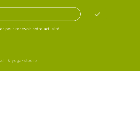
er pour recevoir notre actualité.
z.fr
&
yoga-stud.io