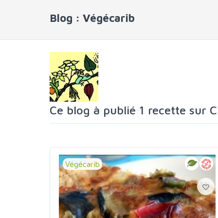
Blog : Végécarib
Ce blog à publié 1 recette sur 
Végécarib