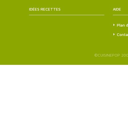
IDÉES RECETTES
SITEMAPS.XML
AIDE
Plan d
Conta
©
CUISINEPOP
200