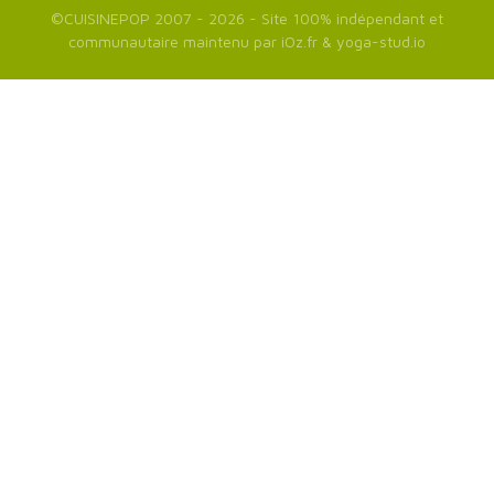
©
CUISINEPOP
2007 - 2026 - Site 100% indépendant et
communautaire maintenu par
iOz.fr
&
yoga-stud.io