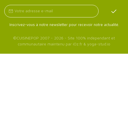
Inscrivez-vous à notre newsletter pour recevoir notre actualité.
©
CUISINEPOP
2007 - 2026 - Site 100% indépendant et
communautaire maintenu par
iOz.fr
&
yoga-stud.io