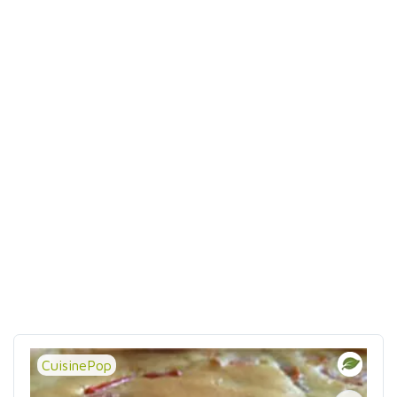
CuisinePop