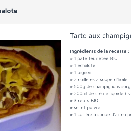
halote
Tarte aux champign
Ingrédients de la recette :
#
1 pâte feuilletée BIO
#
1 échalote
#
1 oignon
#
2 cuillères à soupe d'huile
#
500g de champignons surg
#
200ml de crème liquide ( v
#
3 œufs BIO
#
sel et poivre
#
1 cuillère à soupe d'ail en 