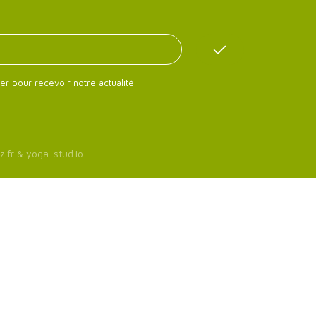
er pour recevoir notre actualité.
z.fr
&
yoga-stud.io