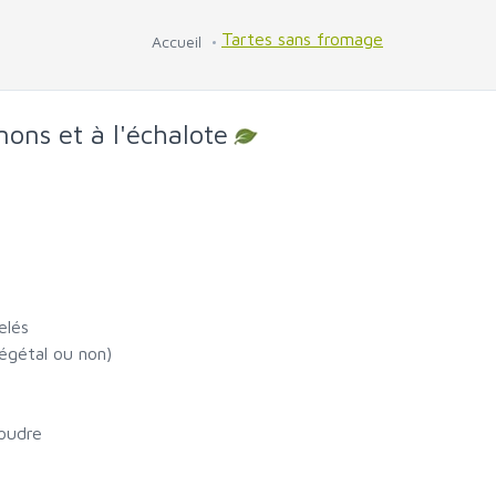
Tartes sans fromage
Accueil
ons et à l'échalote
elés
égétal ou non)
poudre