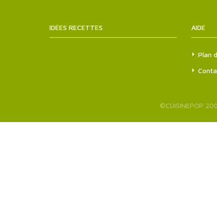
IDÉES RECETTES
SITEMAPS.XML
AIDE
Plan d
Conta
©
CUISINEPOP
200