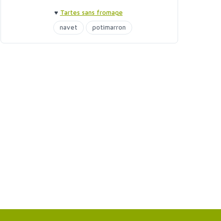
♥
Tartes sans fromage
navet
potimarron
tartes sans fromage